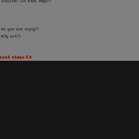
 routine? (In what ways?)
do you not enjoy?)
/Why not?)
kové video č.3