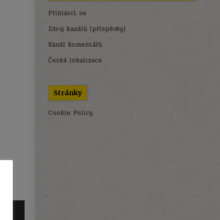
Přihlásit se
Zdroj kanálů (příspěvky)
Kanál komentářů
Česká lokalizace
Stránky
Cookie Policy