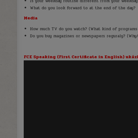
Is your weekday routine different from your weekday
What do you look forward to at the end of the day?
Media
How much TV do you watch? (What kind of programs 
Do you buy magazines or newspapers reguraly? (Why
FCE Speaking (First Certificate in English) ukáz