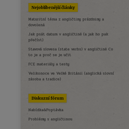
Nejoblíbenější články
Maturitní téma z angličtiny prázdniny a
dovolená
Jak psát datum v angličtině (a jak ho pak
přečíst)
Stavová slovesa (state verbs) v angličtině Co
to je a proč se je učit
FCE materiály a testy
Velikonoce ve Velké Británii (anglická slovní
zásoba a tradice)
Diskuzní fórum
Nabídka&Poptávka
Problémy s angličtinou