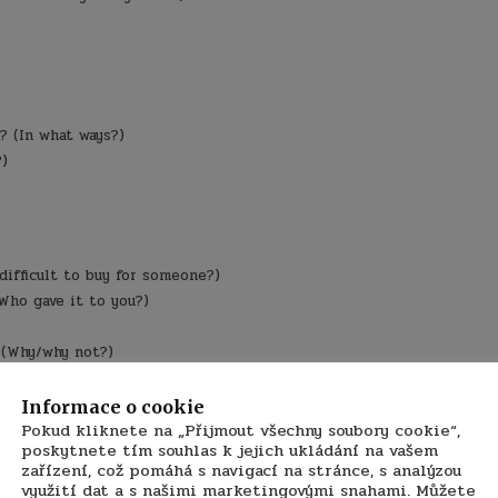
? (In what ways?)
?)
difficult to buy for someone?)
Who gave it to you?)
 (Why/why not?)
kové video č.2
Informace o cookie
Pokud kliknete na „Přijmout všechny soubory cookie“,
poskytnete tím souhlas k jejich ukládání na vašem
zařízení, což pomáhá s navigací na stránce, s analýzou
využití dat a s našimi marketingovými snahami. Můžete