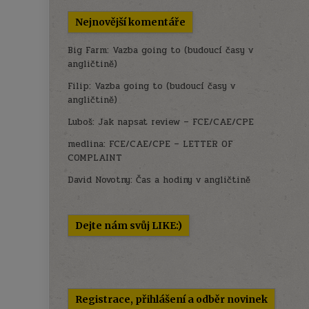
Nejnovější komentáře
Big Farm
:
Vazba going to (budoucí časy v
angličtině)
Filip
:
Vazba going to (budoucí časy v
angličtině)
Luboš
:
Jak napsat review – FCE/CAE/CPE
medlina
:
FCE/CAE/CPE – LETTER OF
COMPLAINT
David Novotny
:
Čas a hodiny v angličtině
Dejte nám svůj LIKE:)
Registrace, přihlášení a odběr novinek