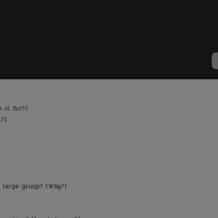
 it for?)
t?)
a large group? (Why?)