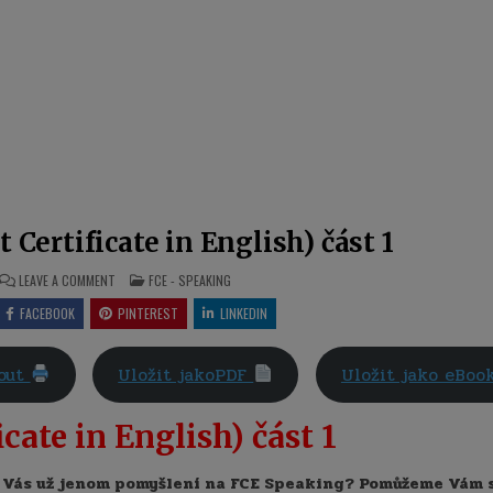
 Certificate in English) část 1
ON
POSTED
LEAVE A COMMENT
FCE - SPEAKING
FCE
IN
SPEAKING
FACEBOOK
PINTEREST
LINKEDIN
(FIRST
CERTIFICATE
IN
ENGLISH)
nout
Uložit jakoPDF
Uložit jako eBo
ČÁST
1
cate in English) část 1
ěsí Vás už jenom pomyšlení na FCE Speaking? Pomůžeme Vám 