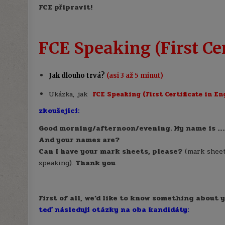
FCE připravit!
FCE Speaking (First Cert
Jak dlouho trvá?
(asi 3 až 5 minut)
Ukázka, jak
FCE Speaking (First Certificate in En
zkoušející:
Good morning/afternoon/evening. My name is ………
And your names are?
Can I have your mark sheets, please?
(mark sheet
speaking).
Thank you
First of all, we’d like to know something about y
teď následují otázky na oba kandidáty: