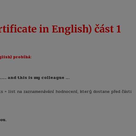
ificate in English) část 1
glish) probíhá:
.. and this is my colleague ….
s = list na zaznamenávání hodnocení, který dostane před části
ou.