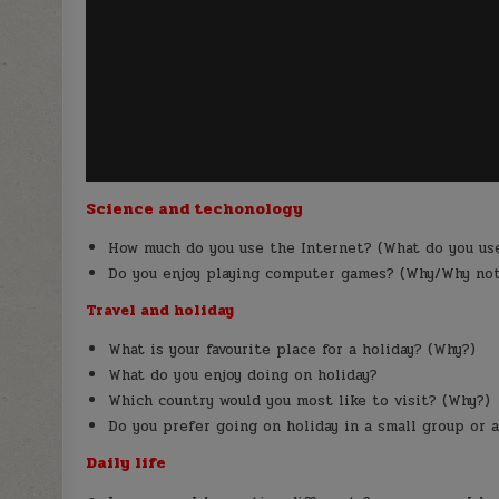
Science and techonology
How much do you use the Internet? (What do you use
Do you enjoy playing computer games? (Why/Why no
Travel and holiday
What is your favourite place for a holiday? (Why?)
What do you enjoy doing on holiday?
Which country would you most like to visit? (Why?)
Do you prefer going on holiday in a small group or 
Daily life