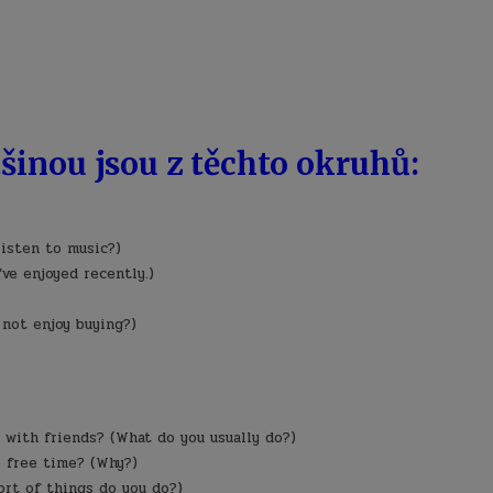
tšinou jsou z těchto okruhů:
listen to music?)
’ve enjoyed recently.)
 not enjoy buying?)
 with friends? (What do you usually do?)
e free time? (Why?)
ort of things do you do?)