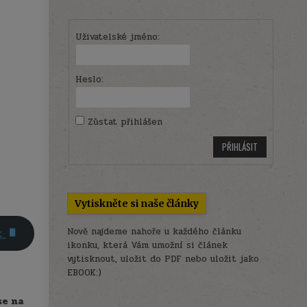
Uživatelské jméno:
Heslo:
Zůstat přihlášen
PŘIHLÁSIT
Vytiskněte si naše články
Nově najdeme nahoře u každého článku
ok
ikonku, která Vám umožní si článek
vytisknout, uložit do PDF nebo uložit jako
EBOOK:)
se na