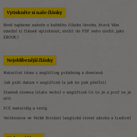
Vytiskněte si naše články
Nově najdeme nahoře u každého článku ikonku, která Vám
umožní si článek vytisknout, uložit do PDF nebo uložit jako
EBOOK:)
Nejoblíbenější články
Maturitní téma z angličtiny prázdniny a dovolená
Jak psát datum v angličtině (a jak ho pak přečíst)
Stavová slovesa (state verbs) v angličtině Co to je a proč se je
učit
FCE materiály a testy
Velikonoce ve Velké Británii (anglická slovní zásoba a tradice)