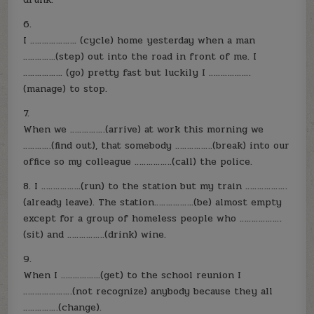
6.
I ……………….. (cycle) home yesterday when a man
…………..(step) out into the road in front of me. I
…………….. (go) pretty fast but luckily I ………………
(manage) to stop.
7.
When we ……………(arrive) at work this morning we
…………(find out), that somebody …………….(break) into our
office so my colleague …………….(call) the police.
8. I ……………..(run) to the station but my train ………………
(already leave). The station……………..(be) almost empty
except for a group of homeless people who ………………
(sit) and …………….(drink) wine.
9.
When I ……………..(get) to the school reunion I
…………………(not recognize) anybody because they all
……………(change).