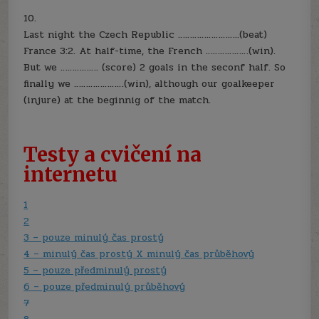
10.
Last night the Czech Republic ……………………..(beat)
France 3:2. At half-time, the French ………………(win).
But we ……………. (score) 2 goals in the seconf half. So
finally we …………………(win), although our goalkeeper
(injure) at the beginnig of the match.
Testy a cvičení na
internetu
1
2
3 – pouze minulý čas prostý
4 – minulý čas prostý X minulý čas průběhový
5 – pouze předminulý prostý
6 – pouze předminulý průběhový
7