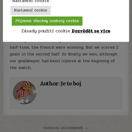
“Nastavení cookie".
9.
Nastavení cookie
When I got to the school reunion I didn’t recognize
Přijmout všechny soubory cookie
anybody because they all had changed.
Zásady použití cookie
Dozvědět se více
.
10.
Last night the Czech Republic beat France 3:2. At
half-time, the French were winning. But we scored 2
goals in the second half. So finally we won, although
our goalkeeper had been injured at the beginnig of
the match.
Author:
Je to boj
Navigace
vanocni stromecek →