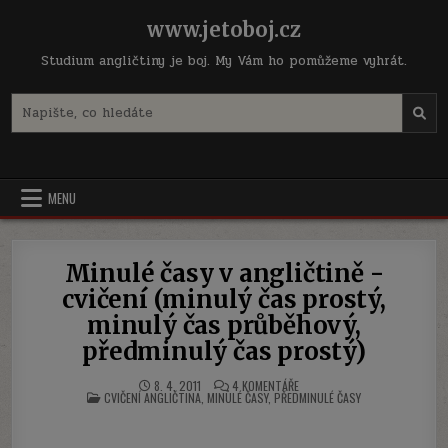
Skip
www.jetoboj.cz
to
content
Studium angličtiny je boj. My Vám ho pomůžeme vyhrát.
Search
for:
MENU
Minulé časy v angličtině -
cvičení (minulý čas prostý,
minulý čas průběhový,
předminulý čas prostý)
U
8. 4. 2011
4 KOMENTÁŘE
POSTED
TEXTU
CVIČENÍ ANGLIČTINA
,
MINULÉ ČASY
,
PŘEDMINULÉ ČASY
IN
S
NÁZVEM
MINULÉ
ČASY