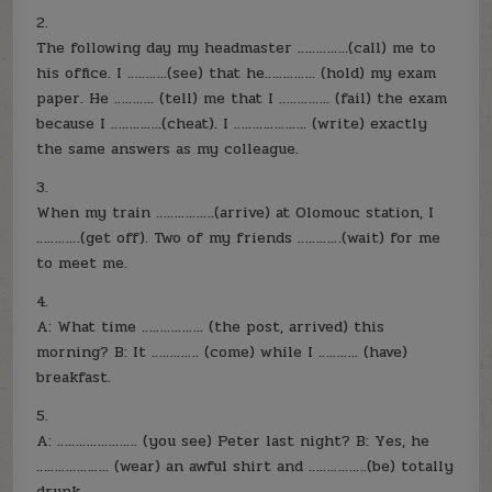
2.
The following day my headmaster …………..(call) me to
his office. I ………..(see) that he………….. (hold) my exam
paper. He ……….. (tell) me that I ………….. (fail) the exam
because I …………..(cheat). I ……………….. (write) exactly
the same answers as my colleague.
3.
When my train …………….(arrive) at Olomouc station, I
…………(get off). Two of my friends …………(wait) for me
to meet me.
4.
A: What time …………….. (the post, arrived) this
morning? B: It …………. (come) while I ……….. (have)
breakfast.
5.
A: …………………. (you see) Peter last night? B: Yes, he
……………….. (wear) an awful shirt and …………….(be) totally
drunk.