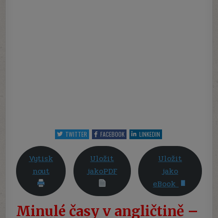
V
ANGLIČTINĚ
-
CVIČENÍ
(MINULÝ
ČAS
PROSTÝ,
MINULÝ
ČAS
PRŮBĚHOVÝ,
PŘEDMINULÝ
ČAS
PROSTÝ)
TWITTER
FACEBOOK
LINKEDIN
Vytisk
Uložit
Uložit
nout
jakoPDF
jako
eBook
Minulé časy v angličtině –