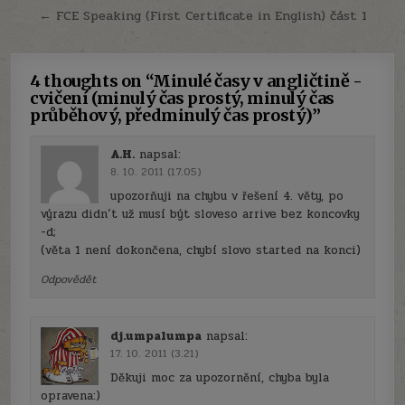
pro
← FCE Speaking (First Certificate in English) část 1
příspěvek
4 thoughts on “
Minulé časy v angličtině -
cvičení (minulý čas prostý, minulý čas
průběhový, předminulý čas prostý)
”
A.H.
napsal:
8. 10. 2011 (17.05)
upozorňuji na chybu v řešení 4. věty, po
výrazu didn´t už musí být sloveso arrive bez koncovky
-d;
(věta 1 není dokončena, chybí slovo started na konci)
Odpovědět
dj.umpalumpa
napsal:
17. 10. 2011 (3.21)
Děkuji moc za upozornění, chyba byla
opravena:)