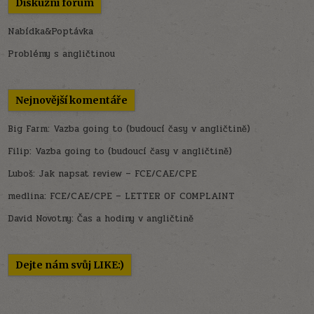
Diskuzní fórum
Nabídka&Poptávka
Problémy s angličtinou
Nejnovější komentáře
Big Farm
:
Vazba going to (budoucí časy v angličtině)
Filip
:
Vazba going to (budoucí časy v angličtině)
Luboš
:
Jak napsat review – FCE/CAE/CPE
medlina
:
FCE/CAE/CPE – LETTER OF COMPLAINT
David Novotny
:
Čas a hodiny v angličtině
Dejte nám svůj LIKE:)