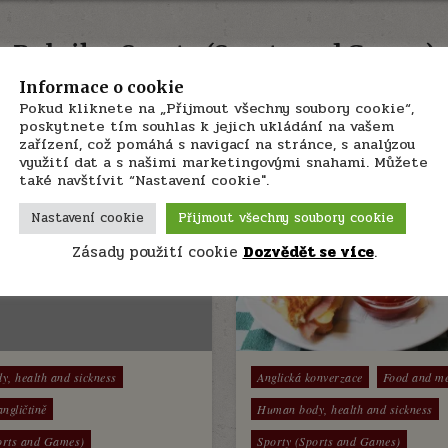
Rubrika:
Sporty (Sports and Games)
Informace o cookie
Pokud kliknete na „Přijmout všechny soubory cookie“,
poskytnete tím souhlas k jejich ukládání na vašem
zařízení, což pomáhá s navigací na stránce, s analýzou
využití dat a s našimi marketingovými snahami. Můžete
také navštívit “Nastavení cookie".
Nastavení cookie
Přijmout všechny soubory cookie
Zásady použití cookie
Dozvědět se více
.
Posted
, health and sickness
Anglická konverzace
Food and m
in
angličtině
Human body, health and sickness
orts and Games)
Sporty (Sports and Games)