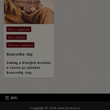
Posted
Časy v angličtině
in
Ing a infinitiv
Slovesa v angličtině
Koncovka -ing
Změny, u kterých dochází
u sloves po přidání
koncovky -ing
MENU
Copyright © 2026 www.jetoboj.cz