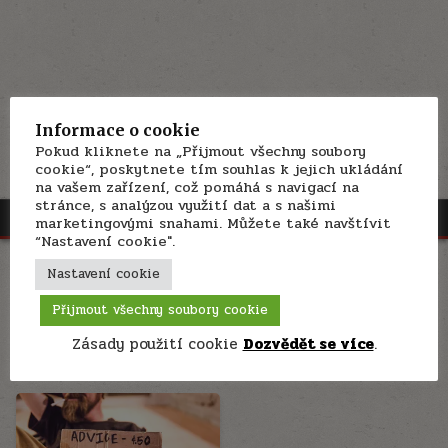
Informace o cookie
Pokud kliknete na „Přijmout všechny soubory
cookie“, poskytnete tím souhlas k jejich ukládání
na vašem zařízení, což pomáhá s navigací na
stránce, s analýzou využití dat a s našimi
MENU
marketingovými snahami. Můžete také navštívit
“Nastavení cookie".
Rubrika:
Ing a infinitiv
Nastavení cookie
Přijmout všechny soubory cookie
Jaká slovesa se pojí s -ing, jaká s infinitivem a jaká s holým
infinitivem.
Zásady použití cookie
Dozvědět se více
.