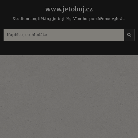
Skip
www.jetoboj.cz
to
content
Studium angličtiny je boj. My Vám ho pomůžeme vyhrát.
Search
for: