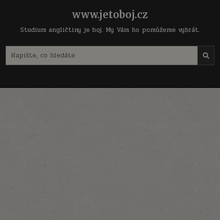
Skip
www.jetoboj.cz
to
content
Studium angličtiny je boj. My Vám ho pomůžeme vyhrát.
Search
for: