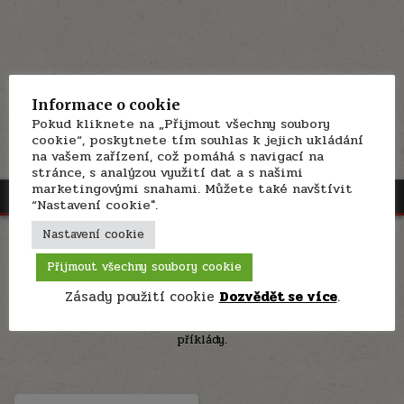
Informace o cookie
Pokud kliknete na „Přijmout všechny soubory
cookie“, poskytnete tím souhlas k jejich ukládání
na vašem zařízení, což pomáhá s navigací na
stránce, s analýzou využití dat a s našimi
marketingovými snahami. Můžete také navštívit
MENU
“Nastavení cookie".
Nastavení cookie
Rubrika:
Stupňování příslovcí v
angličtině
Přijmout všechny soubory cookie
Zásady použití cookie
Dozvědět se více
.
Jak na stupňování příslovcí v angličtině? Jak se v angličtině
stupňují příslovce – gramatická pravidla i s výjimkami a
příklády.