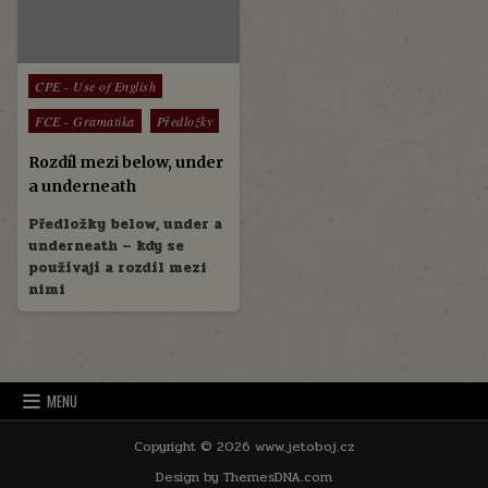
Posted
CPE - Use of English
in
FCE - Gramatika
Předložky
Rozdíl mezi below, under
a underneath
Předložky below, under a
underneath – kdy se
používají a rozdíl mezi
nimi
MENU
Copyright © 2026 www.jetoboj.cz
Design by ThemesDNA.com