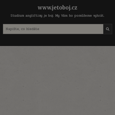
Skip
www.jetoboj.cz
to
content
Studium angličtiny je boj. My Vám ho pomůžeme vyhrát.
Search
for: