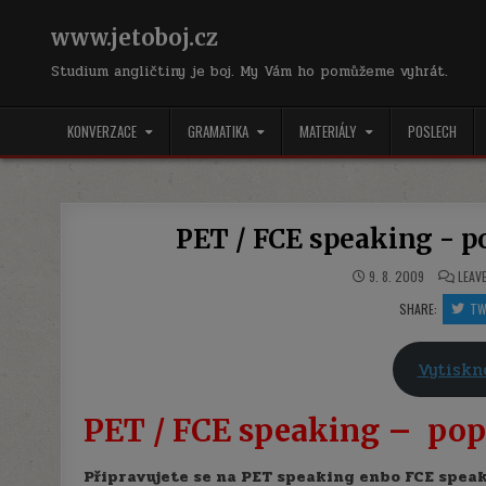
Skip
to
www.jetoboj.cz
content
Studium angličtiny je boj. My Vám ho pomůžeme vyhrát.
KONVERZACE
GRAMATIKA
MATERIÁLY
POSLECH
PET / FCE speaking - po
9. 8. 2009
LEAV
SHARE:
TW
Vytisk
PET / FCE speaking – popi
Připravujete se na PET speaking enbo FCE speak