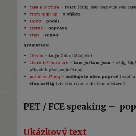
take a picture
–
fotit
(tady jako pasivum was take
from high up
–
z výšky
along
–
podél
traffic
–
doprava
step
–
schod
gramatika:
this is
–
to je
(identifikujete)
there is/there are
–
tam je/tam jsou
– vždy, když
přísudek před podmětem)
pozor na členy
–
zmiňujete něco poprvé
(např. a
člen určitý
(viz the river v druhém odstavci)
PET / FCE speaking – pop
Ukázkový text