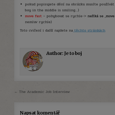
pokud popisujete dění na obrázku musíte používá
boy in the middle is smiling…)
move fast
– pohybovat se rychle->
neříká se ‚move
nemluv rychle)
Toto cvičení i další najdete na
těchto stránkách
Author:
Je to boj
Navigace
← The Academic Job Interview
pro
příspěvek
Napsat komentář