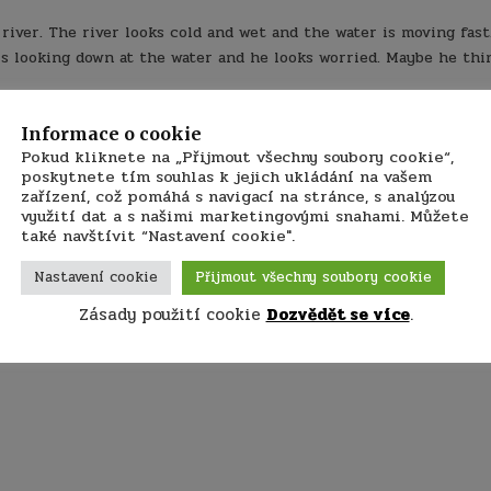
river. The river looks cold and wet and the water is moving fast
 is looking down at the water and he looks worried. Maybe he thi
he adventure! He’s only wearing a teeshirt, so maybe it is not v
 river, near a bridge or a wall. There could be something coming
Informace o cookie
Pokud kliknete na „Přijmout všechny soubory cookie“,
poskytnete tím souhlas k jejich ukládání na vašem
summer school. I hope they are enjoying themselves!
zařízení, což pomáhá s navigací na stránce, s analýzou
využití dat a s našimi marketingovými snahami. Můžete
také navštívit “Nastavení cookie".
Nastavení cookie
Přijmout všechny soubory cookie
 na slova píničky: don’t worry, be happy?)
Zásady použití cookie
Dozvědět se více
.