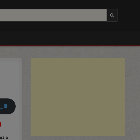
ok
)
mi a