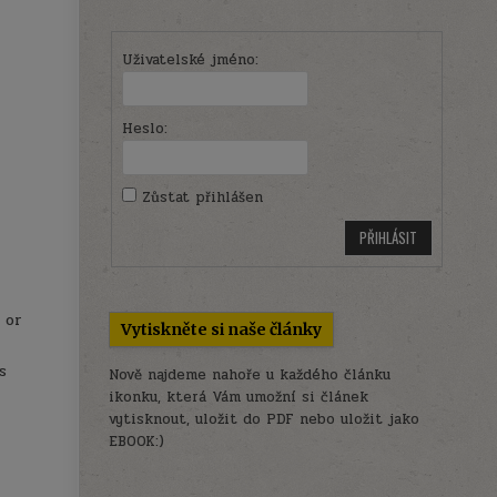
Uživatelské jméno:
Heslo:
Zůstat přihlášen
PŘIHLÁSIT
 or
Vytiskněte si naše články
s
Nově najdeme nahoře u každého článku
ikonku, která Vám umožní si článek
vytisknout, uložit do PDF nebo uložit jako
EBOOK:)