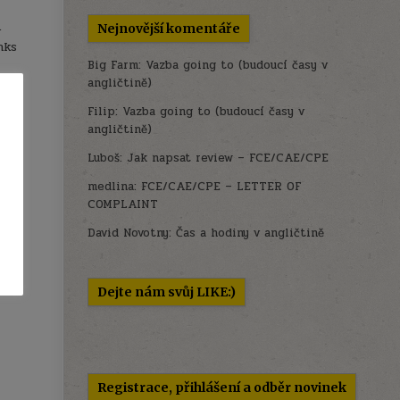
.
Nejnovější komentáře
nks
Big Farm
:
Vazba going to (budoucí časy v
angličtině)
ery
, or
Filip
:
Vazba going to (budoucí časy v
angličtině)
Luboš
:
Jak napsat review – FCE/CAE/CPE
medlina
:
FCE/CAE/CPE – LETTER OF
COMPLAINT
David Novotny
:
Čas a hodiny v angličtině
Dejte nám svůj LIKE:)
Registrace, přihlášení a odběr novinek