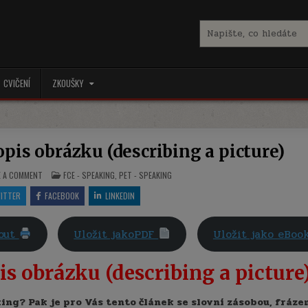
Search
for:
CVIČENÍ
ZKOUŠKY
pis obrázku (describing a picture)
ON
POSTED
E A COMMENT
FCE - SPEAKING
,
PET - SPEAKING
PET
IN
/
ITTER
FACEBOOK
LINKEDIN
FCE
SPEAKING
-
POPIS
nout
Uložit jakoPDF
Uložit jako eBo
OBRÁZKU
(DESCRIBING
A
PICTURE)
s obrázku (describing a picture
ing? Pak je pro Vás tento článek se slovní zásobou, fráze