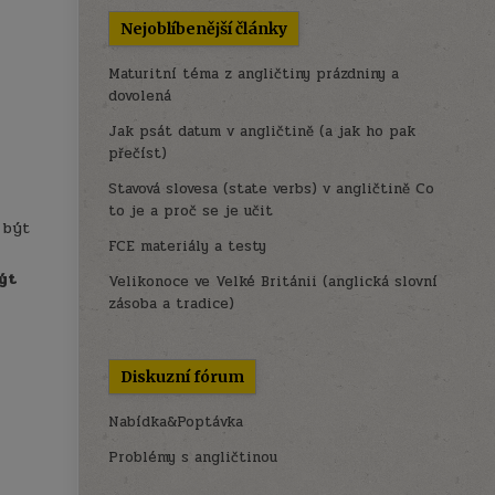
Nejoblíbenější články
Maturitní téma z angličtiny prázdniny a
dovolená
Jak psát datum v angličtině (a jak ho pak
přečíst)
Stavová slovesa (state verbs) v angličtině Co
to je a proč se je učit
 být
FCE materiály a testy
ýt
Velikonoce ve Velké Británii (anglická slovní
zásoba a tradice)
Diskuzní fórum
Nabídka&Poptávka
Problémy s angličtinou