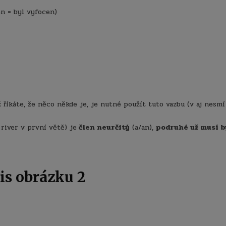
n = byl vyfocen)
 říkáte, že něco někde je, je nutné použít tuto vazbu (v aj nesmí
 river v první větě) je
člen neurčitý
(a/an),
podruhé už musí b
is obrázku 2