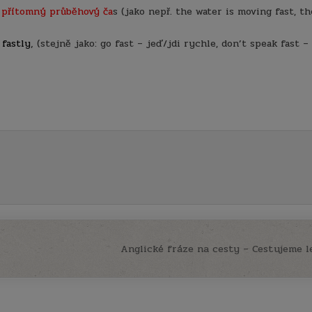
t
přítomný průběhový ča
s (jako nepř. the water is moving fast, th
 fastly
‚ (stejně jako: go fast – jeď/jdi rychle, don’t speak fast –
Anglické fráze na cesty – Cestujeme 