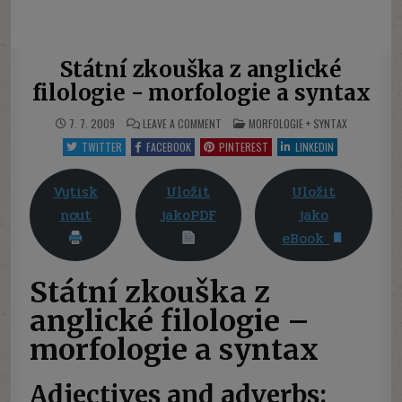
Státní zkouška z anglické
filologie - morfologie a syntax
ON
POSTED
7. 7. 2009
LEAVE A COMMENT
MORFOLOGIE + SYNTAX
STÁTNÍ
IN
ZKOUŠKA
TWITTER
FACEBOOK
PINTEREST
LINKEDIN
Z
ANGLICKÉ
FILOLOGIE
-
Vytisk
Uložit
Uložit
MORFOLOGIE
A
nout
jakoPDF
jako
SYNTAX
eBook
Státní zkouška z
anglické filologie –
morfologie a syntax
Adjectives and adverbs: