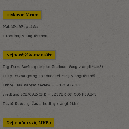
Diskuzní fórum
Nabídka&Poptávka
Problémy s angličtinou
Nejnovější komentáře
Big Farm
:
Vazba going to (budoucí časy v angličtině)
Filip
:
Vazba going to (budoucí časy v angličtině)
Luboš
:
Jak napsat review – FCE/CAE/CPE
medlina
:
FCE/CAE/CPE – LETTER OF COMPLAINT
David Novotny
:
Čas a hodiny v angličtině
Dejte nám svůj LIKE:)