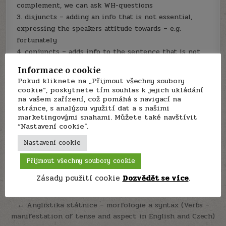
complement, we can ask WH-questions
3. disjuncts – adding an info that is not essential,
expressing the speakers attitude towards – e.g.
fortunately
4. conjuncts – adds info to the sentence that is not
considered to be part of the context, links segments
Informace o cookie
together, e.g. however
Pokud kliknete na „Přijmout všechny soubory
cookie“, poskytnete tím souhlas k jejich ukládání
na vašem zařízení, což pomáhá s navigací na
Author:
Je to boj
stránce, s analýzou využití dat a s našimi
marketingovými snahami. Můžete také navštívit
“Nastavení cookie".
Nastavení cookie
Přijmout všechny soubory cookie
Navigace
Zásady použití cookie
Dozvědět se více
.
Státnice anglická filologie – morfologie a syntax (basic
units of linguistic analysis in morphology and syntax) →
pro
příspěvek
← Anglistika státnice – morfologie a syntax (Verbs –
manifestation of tense and aspect in English and Czech)