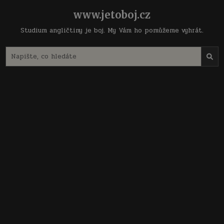
Skip
www.jetoboj.cz
to
content
Studium angličtiny je boj. My Vám ho pomůžeme vyhrát.
Search
for: