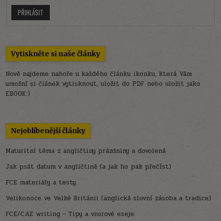
PŘIHLÁSIT
Vytiskněte si naše články
Nově najdeme nahoře u každého článku ikonku, která Vám
umožní si článek vytisknout, uložit do PDF nebo uložit jako
EBOOK:)
Nejoblíbenější články
Maturitní téma z angličtiny prázdniny a dovolená
Jak psát datum v angličtině (a jak ho pak přečíst)
FCE materiály a testy
Velikonoce ve Velké Británii (anglická slovní zásoba a tradice)
FCE/CAE writing - Tipy a vzorové eseje