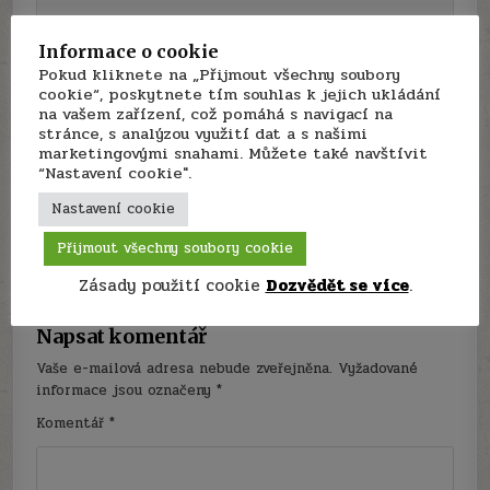
Informace o cookie
Pokud kliknete na „Přijmout všechny soubory
Navigace
FCE writing – Informal email →
cookie“, poskytnete tím souhlas k jejich ukládání
pro
na vašem zařízení, což pomáhá s navigací na
← Proč lidé tloustnou – maturitní otázka z angličtiny
stránce, s analýzou využití dat a s našimi
příspěvek
marketingovými snahami. Můžete také navštívit
“Nastavení cookie".
1 thought on “
FCE writing - Article
Nastavení cookie
(ukázka)
”
Přijmout všechny soubory cookie
Pingback:
FCE materiály a testy | www.jetoboj.cz
Zásady použití cookie
Dozvědět se více
.
Napsat komentář
Vaše e-mailová adresa nebude zveřejněna.
Vyžadované
informace jsou označeny
*
Komentář
*