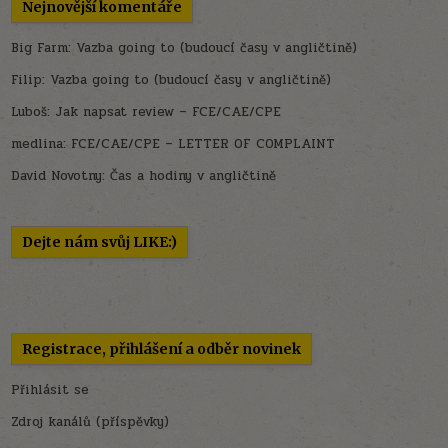
Nejnovější komentáře
Big Farm
:
Vazba going to (budoucí časy v angličtině)
Filip
:
Vazba going to (budoucí časy v angličtině)
Luboš
:
Jak napsat review – FCE/CAE/CPE
medlina
:
FCE/CAE/CPE – LETTER OF COMPLAINT
David Novotny
:
Čas a hodiny v angličtině
Dejte nám svůj LIKE:)
Registrace, přihlášení a odběr novinek
Přihlásit se
Zdroj kanálů (příspěvky)