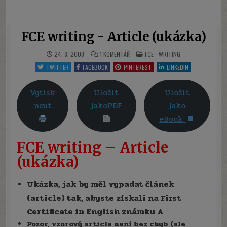
FCE writing - Article (ukázka)
U
POSTED
24. 8. 2008
1 KOMENTÁŘ
FCE - WRITING
TEXTU
IN
S
TWITTER
FACEBOOK
PINTEREST
LINKEDIN
NÁZVEM
FCE
WRITING
-
Vytisk
Uložit
Uložit
ARTICLE
(UKÁZKA)
nout
jakoPDF
jako
eBook
FCE writing – Article
(ukázka)
Ukázka, jak by měl vypadat článek
(article) tak, abyste získali na First
Certificate in English známku A
Pozor, vzorový article není bez chyb (ale