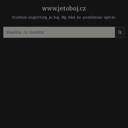
Skip
www.jetoboj.cz
to
content
Studium angličtiny je boj. My Vám ho pomůžeme vyhrát.
Search
for: