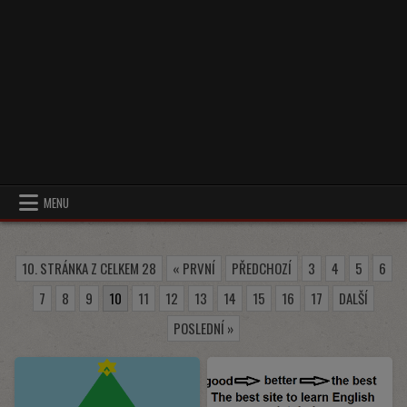
MENU
10. STRÁNKA Z CELKEM 28
« PRVNÍ
PŘEDCHOZÍ
3
4
5
6
7
8
9
10
11
12
13
14
15
16
17
DALŠÍ
POSLEDNÍ »