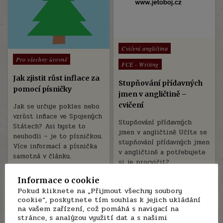
Posted
Cvičení angličtina
in
Posted
Pro všechny úrovně
FCE - Writing
in
Jak zjistit růst inflace za
Stupňování přídavných
pomocí písničky
jmen v angličtině –
cvičení
Jak se určuje pokles nebo
vzrůst inflace ve Spojených
Stupňování přídavných
Státech? Asi byste to
jmen v angličtině Učíte se
neuhodli – je to písničkou.
stupňování přídavných jmen
Více informací a písnička
v angličtině a potřebujete
samotná v článku.
si je procvičit?…
Informace o cookie
Pokud kliknete na „Přijmout všechny soubory
cookie“, poskytnete tím souhlas k jejich ukládání
na vašem zařízení, což pomáhá s navigací na
stránce, s analýzou využití dat a s našimi