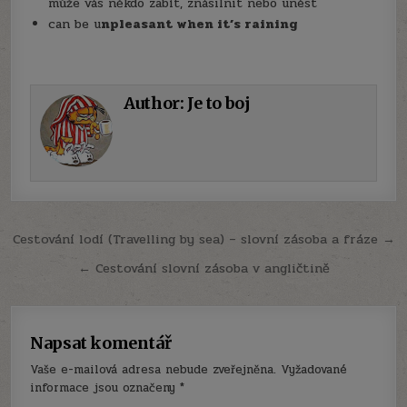
může vás někdo zabít, znásilnit nebo unést
can be u
npleasant when it’s raining
Author:
Je to boj
Navigace
Cestování lodí (Travelling by sea) – slovní zásoba a fráze →
pro
← Cestování slovní zásoba v angličtině
příspěvek
Napsat komentář
Vaše e-mailová adresa nebude zveřejněna.
Vyžadované
informace jsou označeny
*