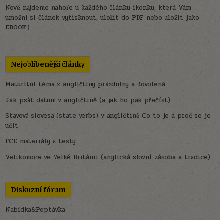
Nově najdeme nahoře u každého článku ikonku, která Vám
umožní si článek vytisknout, uložit do PDF nebo uložit jako
EBOOK:)
Nejoblíbenější články
Maturitní téma z angličtiny prázdniny a dovolená
Jak psát datum v angličtině (a jak ho pak přečíst)
Stavová slovesa (state verbs) v angličtině Co to je a proč se je
učit
FCE materiály a testy
Velikonoce ve Velké Británii (anglická slovní zásoba a tradice)
Diskuzní fórum
Nabídka&Poptávka