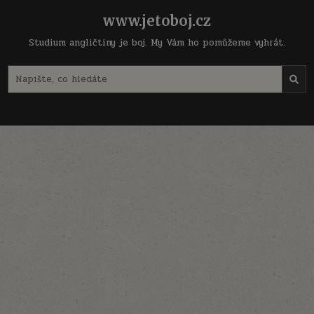
Skip
www.jetoboj.cz
to
content
Studium angličtiny je boj. My Vám ho pomůžeme vyhrát.
Search
for: