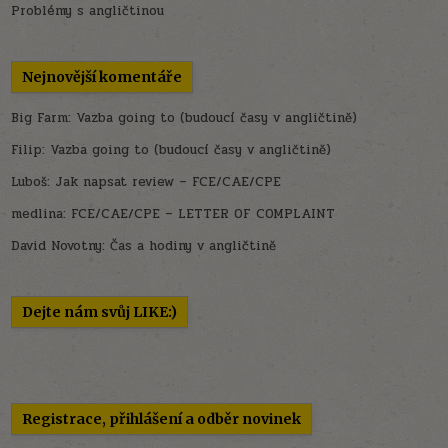
Problémy s angličtinou
Nejnovější komentáře
Big Farm
:
Vazba going to (budoucí časy v angličtině)
Filip
:
Vazba going to (budoucí časy v angličtině)
Luboš
:
Jak napsat review – FCE/CAE/CPE
medlina
:
FCE/CAE/CPE – LETTER OF COMPLAINT
David Novotny
:
Čas a hodiny v angličtině
Dejte nám svůj LIKE:)
Registrace, přihlášení a odběr novinek