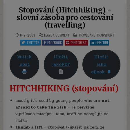
Stopování (Hitchhiking) -
slovní zásoba pro cestování
(travelling)
ON
POSTED
8. 2. 2009
LEAVE A COMMENT
TRAVEL AND TRANSPORT
STOPOVÁNÍ
IN
(HITCHHIKING)
TWITTER
FACEBOOK
PINTEREST
LINKEDIN
-
SLOVNÍ
ZÁSOBA
PRO
Vytisk
Uložit
Uložit
CESTOVÁNÍ
(TRAVELLING)
nout
jakoPDF
jako
eBook
HITCHHIKING (stopování)
mostly it’s used by young people who are
not
afraid to take the risk
– je převážně
využíváno mladými lidmi, kteří se nebojí jít do
rizika
thumb a lift
– stopovat (=ukázat palcem, že