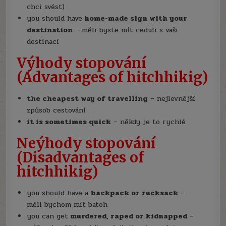
chci svést)
you should have
home-made sign with your
destination
– měli byste mít ceduli s vaši
destinací
Výhody stopování
(Advantages of hitchhikig)
the cheapest way of travelling
– nejlevnější
způsob cestování
it is sometimes quick
– někdy je to rychlé
Neýhody stopování
(Disadvantages of
hitchhikig)
you should have a
backpack or rucksack
–
měli bychom mít batoh
you can get
murdered, raped or kidnapped
–