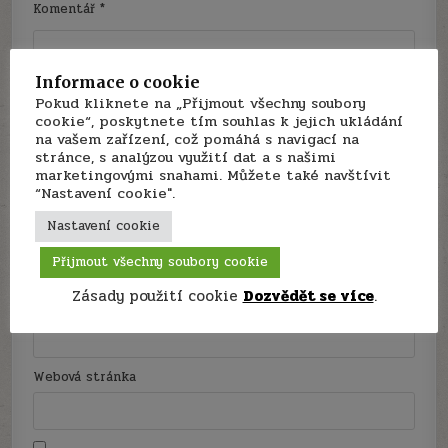
Komentář
*
Informace o cookie
Pokud kliknete na „Přijmout všechny soubory
cookie“, poskytnete tím souhlas k jejich ukládání
na vašem zařízení, což pomáhá s navigací na
stránce, s analýzou využití dat a s našimi
marketingovými snahami. Můžete také navštívit
“Nastavení cookie".
Nastavení cookie
Jméno
*
Přijmout všechny soubory cookie
Zásady použití cookie
Dozvědět se více
.
E-mail
*
Webová stránka