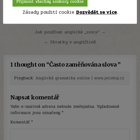
Přijmout všechny soubory cookie
Zásady použití cookie
Dozvědět se více
.
Navigace
Jak používat anglické „since“ →
pro
← Zkratky v angličtině
příspěvek
1 thought on “
Často zaměňována slova
”
Pingback:
Anglická gramatika online | www.jetoboj.cz
Napsat komentář
Vaše e-mailová adresa nebude zveřejněna.
Vyžadované
informace jsou označeny
*
Komentář
*