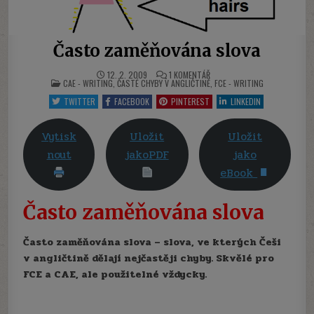
Často zaměňována slova
U
12. 2. 2009
1 KOMENTÁŘ
POSTED
TEXTU
CAE - WRITING
,
ČASTÉ CHYBY V ANGLIČTINĚ
,
FCE - WRITING
IN
S
NÁZVEM
TWITTER
FACEBOOK
PINTEREST
LINKEDIN
ČASTO
ZAMĚŇOVÁNA
SLOVA
Vytisk
Uložit
Uložit
nout
jakoPDF
jako
eBook
Často zaměňována slova
Často zaměňována slova – s
lova, ve kterých Češi
v angličtině dělají nejčastěji chyby. Skvělé pro
FCE a CAE, ale použitelné vždycky.