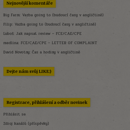
Nejnovější komentáře
Big Farm
:
Vazba going to (budoucí časy v angličtině)
Filip
:
Vazba going to (budoucí časy v angličtině)
Luboš
:
Jak napsat review – FCE/CAE/CPE
medlina
:
FCE/CAE/CPE – LETTER OF COMPLAINT
David Novotny
:
Čas a hodiny v angličtině
Dejte nám svůj LIKE:)
Registrace, přihlášení a odběr novinek
Přihlásit se
Zdroj kanálů (příspěvky)