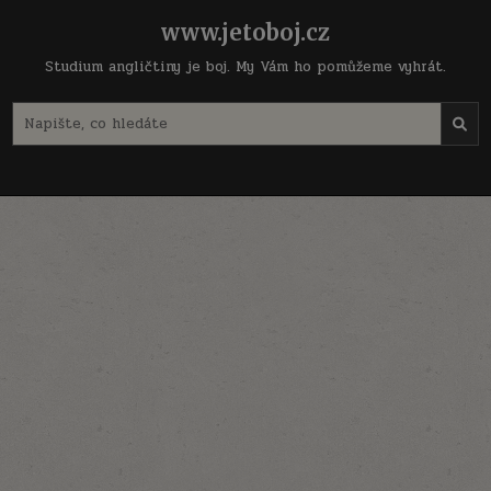
Skip
www.jetoboj.cz
to
content
Studium angličtiny je boj. My Vám ho pomůžeme vyhrát.
Search
for: