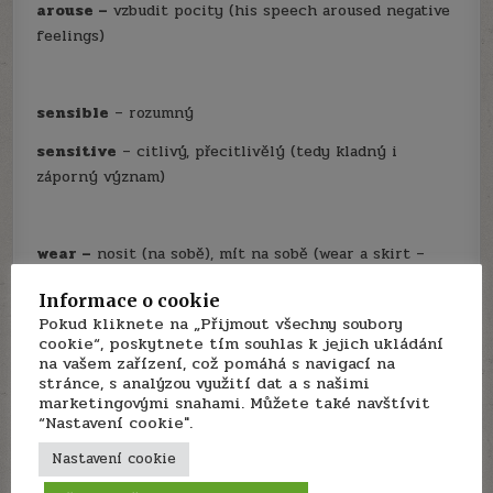
arouse –
vzbudit pocity (his speech aroused negative
feelings)
sensible
– rozumný
sensitive
– citlivý, přecitlivělý (tedy kladný i
záporný význam)
wear –
nosit (na sobě), mít na sobě (wear a skirt –
mít na sobě sukni)
Informace o cookie
carry
– nosít (u sebe/v ruce), nést (carry a handbag –
Pokud kliknete na „Přijmout všechny soubory
cookie“, poskytnete tím souhlas k jejich ukládání
nosit kabelku)
na vašem zařízení, což pomáhá s navigací na
use – použít, užít
stránce, s analýzou využití dat a s našimi
marketingovými snahami. Můžete také navštívit
“Nastavení cookie".
Author:
Je to boj
Nastavení cookie