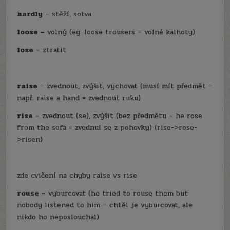
hardly
– stěží, sotva
loose –
volný (eg. loose trousers – volné kalhoty)
lose
– ztratit
raise
– zvednout, zvýšit, vychovat (musí mít předmět –
např. raise a hand = zvednout ruku)
rise
– zvednout (se), zvýšit (bez předmětu – he rose
from the sofa = zvednul se z pohovky) (rise->rose-
>risen)
zde cvičení na chyby raise vs rise
rouse –
vyburcovat (he tried to rouse them but
nobody listened to him – chtěl je vyburcovat, ale
nikdo ho neposlouchal)